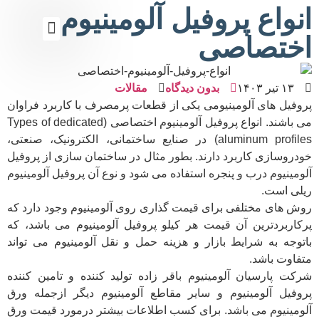
انواع پروفیل آلومینیوم
اختصاصی
تماس باما
صفحه اصلی
لیست قیمت
سایر مقاطع
گالری تصاویر
اطلاعات کاربردی
ورق آلومینیوم
۱۳ تیر ۱۴۰۳
بدون دیدگاه
مقالات
پروفیل های آلومینیومی یکی از قطعات پرمصرف با کاربرد فراوان
می باشند. انواع پروفیل آلومینیوم اختصاصی (Types of dedicated
aluminum profiles) در صنایع ساختمانی، الکترونیک، صنعتی،
خودروسازی کاربرد دارند. بطور مثال در ساختمان سازی از پروفیل
آلومینیوم درب و پنجره استفاده می شود و نوع آن پروفیل آلومینیوم
ریلی است.
روش های مختلفی برای قیمت گذاری روی آلومینیوم وجود دارد که
پرکاربردترین آن قیمت هر کیلو پروفیل آلومینیوم می باشد، که
باتوجه به شرایط بازار و هزینه حمل و نقل آلومینیوم می تواند
متفاوت باشد.
شرکت پارسیان آلومینیوم باقر زاده تولید کننده و تامین کننده
پروفیل آلومینیوم و سایر مقاطع آلومینیوم دیگر ازجمله ورق
آلومینیوم می باشد. برای کسب اطلاعات بیشتر درمورد قیمت ورق