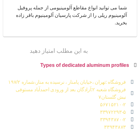
شما می توانید انواع مقاطع آلومینیومی از جمله پروفیل
آلومینیوم ریلی را از شرکت پارسیان آلومینیوم باقر زاده
بخرید.
به این مطلب امتیاز دهید
Types of dedicated aluminum profiles
فروشگاه :تهران ،خیابان پامنار ، نرسیده به منار،شماره ۱۹۷/۲
فروشگاه شعبه ۲:آزادگان بعد از ورودی احمدآباد مستوفی
نبش گلستان۷
۵۶۷۱۵۲۱۰-۲
۳۳۹۷۲۲۹۳-۵
۳۳۹۴۳۸۷۰-۲
۳۳۹۴۳۸۷۳