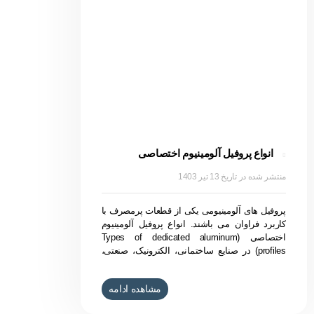
انواع پروفیل آلومینیوم اختصاصی
13 تیر 1403
پروفیل های آلومینیومی یکی از قطعات پرمصرف با
کاربرد فراوان می باشند. انواع پروفیل آلومینیوم
اختصاصی (Types of dedicated aluminum
profiles) در صنایع ساختمانی، الکترونیک، صنعتی،
خودروسازی کاربرد دارند. بطور مثال در ساختمان
سازی از پروفیل آلومینیوم درب و پنجره استفاده
مشاهده ادامه
می شود و نوع آن پروفیل آلومینیوم ریلی است.
روش های مختلفی برای قیمت گذاری روی