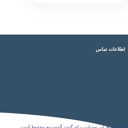
“کویل آلومینیومی” اصطلاحی است که برای توصیف
محصول خام فرآیند تولید ورق آلومینیوم استفاده
می شود. ادامه مطلب… موارد استفاده از کویل
آلومینیومی آلومینیوم یک فلز واقعاً قابل توجه است.
به دلیل ویژگی‌های مشخص آن (زیبایی،
اطلاعات تماس
کلیه حقوق این وبسایت برای گستر آلومینیوم محفوظ است