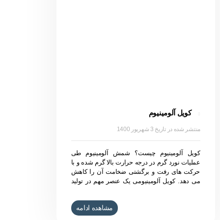
کویل آلومینیوم
3 شهریور 1400
کویل آلومینیوم چیست؟ شمش آلومینیوم طی
عملیات نورد گرم در درجه حرارت بالا گرم شده و با
حرکت های رفت و برگشتی ضخامت آن را کاهش
می دهد. کویل آلومینیومی یک عنصر مهم در تولید
طیف وسیعی از محصولات صنعتی، تجاری و مصرفی
است. تهویه مطبوع، اتومبیل، هواپیما، مبلمان،
مشاهده ادامه
اجزای ساختاری و بسیاری از محصولات دیگر می
توانند شامل استفاده از کویل آلومینیومی باشند.