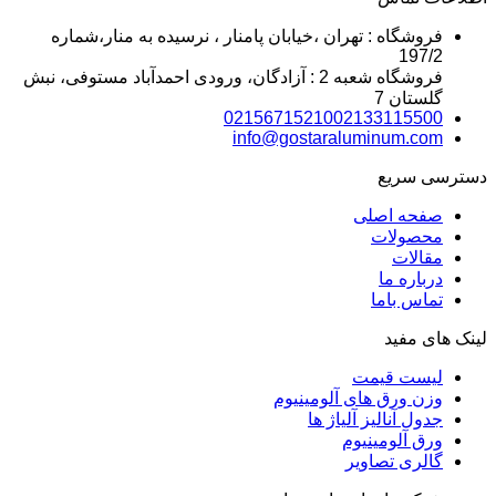
فروشگاه : تهران ،خیابان پامنار ، نرسیده به منار،شماره
197/2
فروشگاه شعبه 2 : آزادگان، ورودی احمدآباد مستوفی، نبش
گلستان 7
02156715210
02133115500
info@gostaraluminum.com
دسترسی سریع
صفحه اصلی
محصولات
مقالات
درباره ما
تماس باما
لینک های مفید
لیست قیمت
وزن ورق های آلومینیوم
جدول آنالیز آلیاژ ها
ورق آلومینیوم
گالری تصاویر