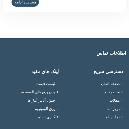
مشاهده ادامه
مسکونی و تجاری در مناطق بارانی کاربرد بیشتری دارد. ورق آلومینیوم
با فرم شادولاین یک نوع ورق آلومینیوم است که سبک وزن، چکش خوار
و مقاوم
اطلاعات تماس
دسترسی سریع
لینک های مفید
صفحه اصلی
لیست قیمت
محصولات
وزن ورق های آلومینیوم
مقالات
جدول آنالیز آلیاژ ها
درباره ما
ورق آلومینیوم
تماس باما
گالری تصاویر