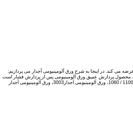
لومینیوم پارس آلومینیوم باقرزاده عرضه کننده ورق آلومینیوم آجدار در مقیاس بزرگ است که محصولات سری 1000-8000 را عرضه می کند. در اینجا به شرح ورق آلومینیومی آجدار می پردازیم:
شود، محصول پردازش عمیق ورق آلومینیومی پس از پردازش فشار است
که الگوهای مختلفی را بر روی سطح صفحه آلومینیومی نقش می بندد. انواع رایج ورق آلومینیومی آجدار عبارتند از: صفحه آلومینیومی آجدار 1100 / 1060، ورق آلومینیومی آجدار3003، ورق آلومینیومی آجدار